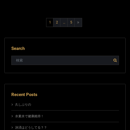
投
1
2
…
5
稿
の
Search
ペ
ー
ジ
送
り
Recent Posts
久しぶりの
水素水で健康維持！
決済はどうしてる？？