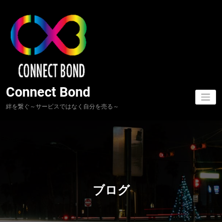
コ
ン
テ
ン
ツ
へ
ス
キ
ッ
Connect Bond
プ
絆を繋ぐ～サービスではなく自分を売る～
ブログ