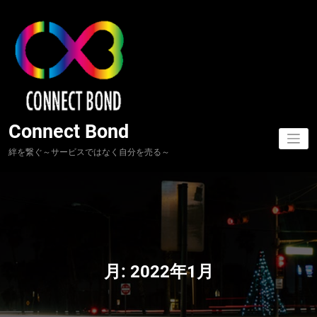
コ
ン
テ
ン
ツ
へ
ス
キ
ッ
Connect Bond
プ
絆を繋ぐ～サービスではなく自分を売る～
月:
2022年1月