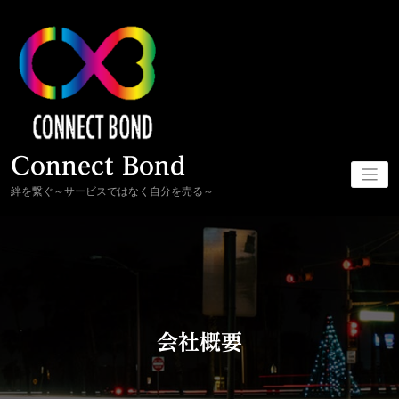
コ
ン
テ
ン
ツ
へ
ス
キ
ッ
プ
Connect Bond
絆を繋ぐ～サービスではなく自分を売る～
会社概要