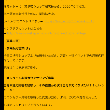
をモットーに、某携帯ショップ副店長から、2020年6月独立。
携帯販売営業代行を軸に、業務拡大中。
twitterアカウントはこちら⇀
https://twitter.com/hiroaoki0513
インスタアカウントはこちら
⇀
https://www.instagram.com/hiroconnectbond/?hl=ja
【事業内容】
・携帯販売営業代行
全国の携帯ショップより依頼をいただき、店頭や出張イベントでの営業代行
を行っています。
現在は主に徳島で活動中。
・オンライン心理カウンセリング事業
自身が適応障害を経験し、その経験から次は自分が力になりたい！！
という
想いから、
カウンセラー資格を取得した代表が自ら、LINE、ZOOM等を利用した
心理カウンセリングを行っています。