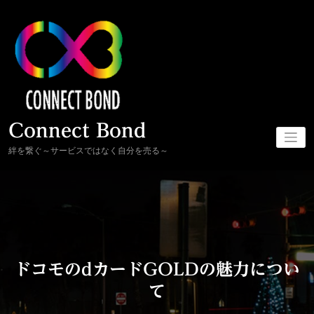
コ
ン
テ
ン
ツ
へ
ス
キ
ッ
プ
Connect Bond
絆を繋ぐ～サービスではなく自分を売る～
ドコモのdカードGOLDの魅力につい
て